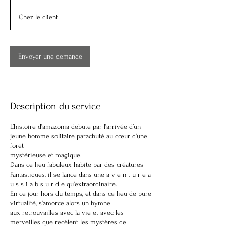
3
0
Chez le client
m
i
n
Envoyer une demande
Description du service
L’histoire d’amazonia débute par l’arrivée d’un
jeune homme solitaire parachuté au cœur d’une
forêt
mystérieuse et magique.
Dans ce lieu fabuleux habité par des créatures
Fantastiques, il se lance dans une a v e n t u r e a
u s s i a b s u r d e qu’extraordinaire.
En ce jour hors du temps, et dans ce lieu de pure
virtualité, s’amorce alors un hymne
aux retrouvailles avec la vie et avec les
merveilles que recèlent les mystères de