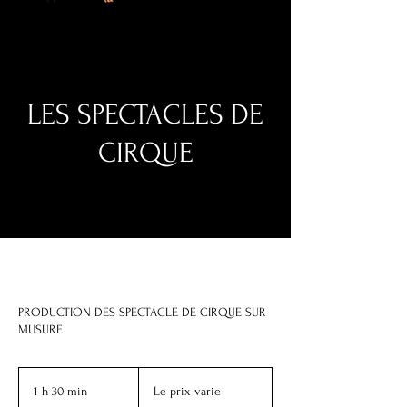
LES SPECTACLES DE
CIRQUE
PRODUCTION DES SPECTACLE DE CIRQUE SUR
MUSURE
Le
prix
1 h 30 min
1
Le prix varie
varie