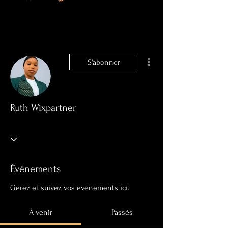
Plus d'actions
S'abonner
Ruth Wixpartner
Événements
Gérez et suivez vos événements ici.
À venir
Passés