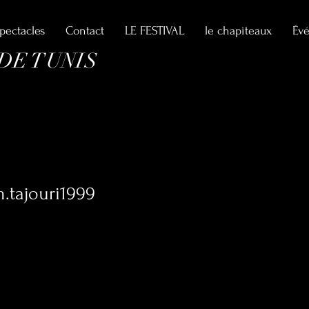
spectacles
Contact
LE FESTIVAL
le chapiteaux
Év
 DE TUNIS
I
.tajouri1999
jouri1999
0
Suivi