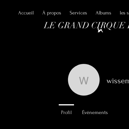
Accueil
À propos
Services
Albums
les 
LE GRAND CIRQUE
PAPAROUN
wissem
wissem.ta
0
Abonné
Profil
Événements